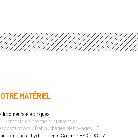
OTRE MATÉRIEL
ydrocureurs électriques
quipements de première intervention
ésobstructions / Débouchages Nettoyages HP
ini-combinés - hydrocureurs Gamme HYDROCITY