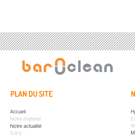
PLAN DU SITE
N
Accueil
H
Notre matériel
E
d
Notre actualité
M
S.A.V