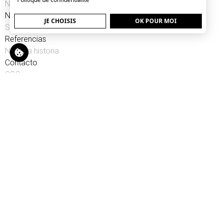
Nuestra gama
Nuestras noticias
JE CHOISIS
OK POUR MOI
Servicio posventa
Referencias
Nuestra historia
Contacto
CGC
Noticias
NUESTRA GAMA
Electrical equipments
Pequeños materiales de limpieza AP
MINI-COMBINED - HYDROCLEANER HYDROCITY RANGE
Minicamiones mixtos para intervenciones rápidas
Camiones mixtos limpiadores de chorro de 6 t a 18 t
Camiones especiales para fosas
Specialising in septic tanks 19T