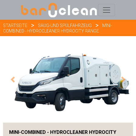
STARTSEITE
SAUG-UND SPÜLFAHRZEUG
MINI-
COMBINED - HYDROCLEANER HYDROCITY RANGE
Previous
Next
MINI-COMBINED - HYDROCLEANER HYDROCITY